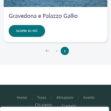
Gravedona e Palazzo Gallio
SCOPRI DI PIÙ
1
2
Home
Tours
Attrazioni
Eventi
Chi siamo
Contatti